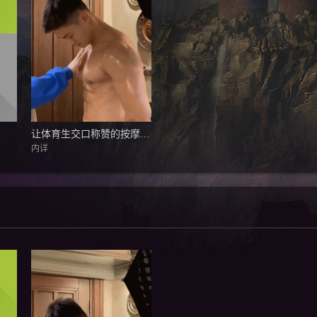
让体育生交口称赞的按摩油,会穿马丁靴的男生真的很撩！
内详