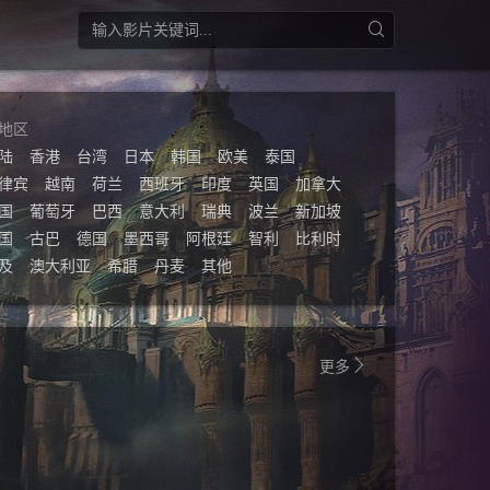
地区
陆
香港
台湾
日本
韩国
欧美
泰国
律宾
越南
荷兰
西班牙
印度
英国
加拿大
国
葡萄牙
巴西
意大利
瑞典
波兰
新加坡
国
古巴
德国
墨西哥
阿根廷
智利
比利时
及
澳大利亚
希腊
丹麦
其他
更多