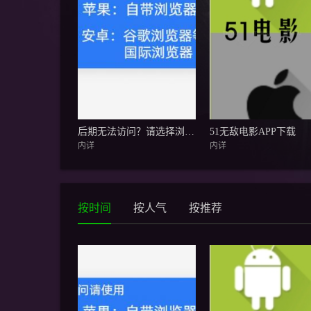
后期无法访问？请选择浏览器
51无敌电影APP下载
内详
内详
按时间
按人气
按推荐