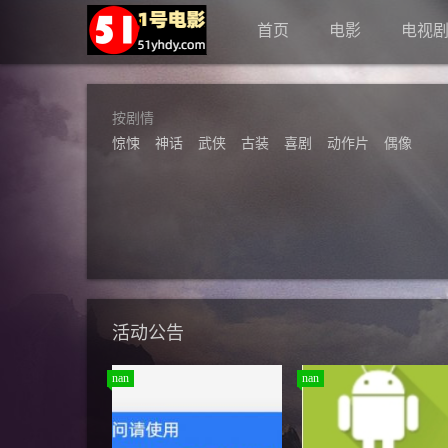
首页
电影
电视
按剧情
惊悚
神话
武侠
古装
喜剧
动作片
偶像
活动公告
nan
nan