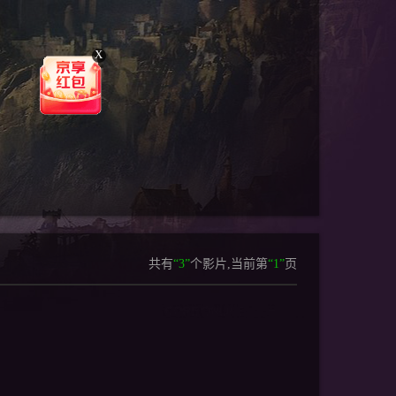
X
共有
“3”
个影片,当前第
“1”
页