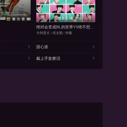
08集
更新至3集
更
绝对会变成BL的世界VS绝不想变成BL的男人2
医往情深
犬饲贵丈 / 优太朗 / 伊藤
雅卡佩皮班
甜心派
戴上手套擦泪