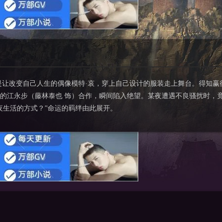
是让改变自己人生的偶像模特·哀，穿上自己设计的服装走上舞台。得知赢
的江永步（藤林泰也 饰）合作，瞬间陷入绝望。某夜遭遇不良骚扰时，
夜生活的方式？”命运的羁绊由此展开。