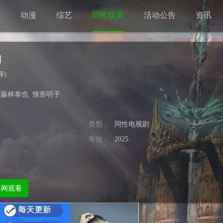
剧
动漫
综艺
同性耽美
活动公告
资讯
角
择
)
藤林泰也
雏形明子
类型：
同性电视剧
年份：
2025
影网观看