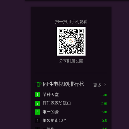
扫一扫用手机观看
分享到朋友圈
同性电视剧排行榜
更多
某种天堂
nan
1
顾门深深盼沉归
nan
2
唯一的爱
nan
3
烟袋斜街10号
5.0
4