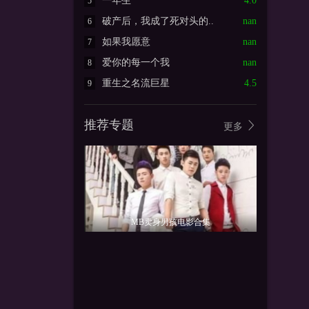
一年生
4.0
5
破产后，我成了死对头的..
nan
6
如果我愿意
nan
7
爱你的每一个我
nan
8
重生之名流巨星
4.5
9
推荐专题
更多
MB卖身男孩电影合集