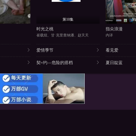
第10集
第
时光之桃
指尖浪漫
崔载炫、甘·克里查纳潘、赵天天
内详
爱情季节
看见爱
契×约—危险的搭档
夏日靛蓝