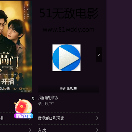
第10集
更新第02集
更
我们的排练
当光芒消逝
X
梁洪硕,???
查缇夏索罗尔·彭皮
泪
做我的2号玩家
入戏