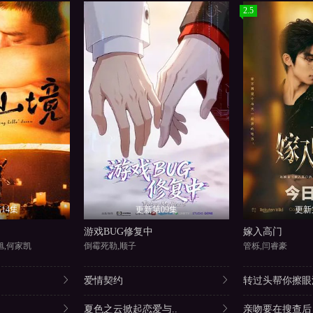
2.5
14集
更新第09集
更新
游戏BUG修复中
嫁入高门
旭,何家凯
倒霉死勒,顺子
管栎,闫睿豪
爱情契约
转过头帮你擦眼
夏色之云掀起恋爱与..
亲吻要在搜查后