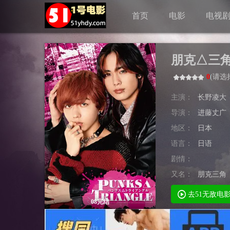
首页
电影
电视
朋克△三
0
(
请选
主演：
长野凌大
导演：
进藤丈广
地区：
日本
语言：
日语
剧情：
又名：
朋克三角
去51无敌电
08完结