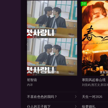
3.0
更新第05集
更新第
初智齿
寒阳风起春山境
内详
刘竞屿,熊艺文,郭宗
不喜欢色色的我吗？
天生一对2026
仆人的王子殿下
绘梦婚礼