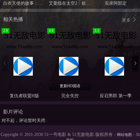
白衣天使的故事：下流的行为
艾曼纽在太空2：欲望世界
实录阿部定
相关热播
更多
2.8
4.0
3.1
更新HD国语
复仇者联盟H版
完全失控
应召男郎 第一季
影片评论
对不起，评论暂时关闭
Copyright © 2011-2030 51一号电影 & 51无敌电影 版权所有 -
-
网站地图
51