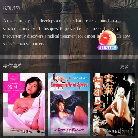
剧情介绍
A quantum physicist develops a machine that creates a tunnel to a
subatomic universe. In his quest to prove the machine's efficacy, he
X
inadvertently discovers a radical treatment for cancer in lab rats. He now
seeks human volunteers.
猜你喜欢
更多
更新HD
更新HD
更新HD