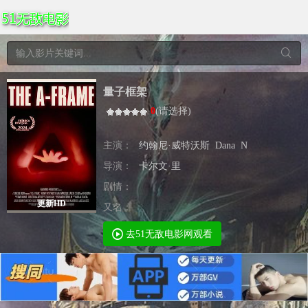
量子框架
0
(
请选择
)
主演：
约翰尼·威特沃斯
Dana
N
导演：
卡尔文·里
剧情：
更新HD
又名：
去51无敌电影网观看