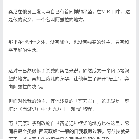
桑尼在他身上发现与自己有着同样的吊坠，在M.K.口中，这
是他的家乡，一个名叫
阿兹拉
的地方。
那里在“恶土”之外，没有战争、也没有残暴的领主，只有和
平美好的生活。
这对于已然厌倦了杀戮的桑尼来说，俨然成为一个内心地渴
望的地方。再加上薇儿的身孕，让他萌生了离开“恶土”，奔
向阿兹拉的决心。
但面对独裁的领主、其他残暴的「剪刀军」，这无疑是一趟
堪比《西游记》中“九九八十一难”的旅程。
而《荒原》系列改编自《西游记》框架的地方也在这里，
它
同样是个类似“西天取经”一般的自我救赎过程。
阿兹拉就是