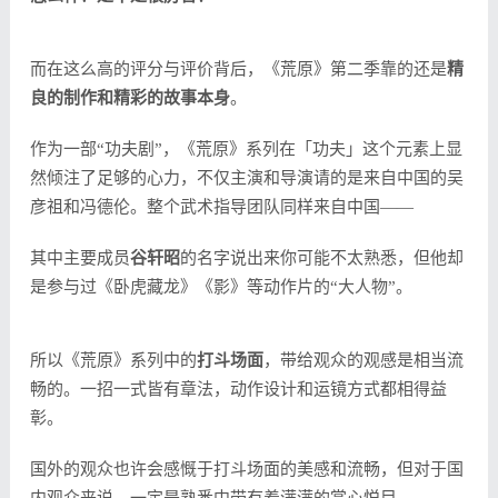
而在这么高的评分与评价背后，《荒原》第二季靠的还是
精
良的制作和精彩的故事本身
。
作为一部“功夫剧”，《荒原》系列在「功夫」这个元素上显
然倾注了足够的心力，不仅主演和导演请的是来自中国的吴
彦祖和冯德伦。整个武术指导团队同样来自中国——
其中主要成员
谷轩昭
的名字说出来你可能不太熟悉，但他却
是参与过《卧虎藏龙》《影》等动作片的“大人物”。
所以《荒原》系列中的
打斗场面
，带给观众的观感是相当流
畅的。一招一式皆有章法，动作设计和运镜方式都相得益
彰。
国外的观众也许会感慨于打斗场面的美感和流畅，但对于国