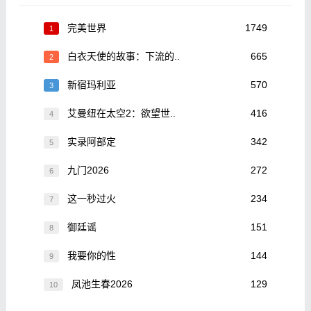
完美世界
1749
1
白衣天使的故事：下流的..
665
2
新宿玛利亚
570
3
艾曼纽在太空2：欲望世..
416
4
实录阿部定
342
5
九门2026
272
6
这一秒过火
234
7
御廷谣
151
8
我要你的性
144
9
凤池生春2026
129
10