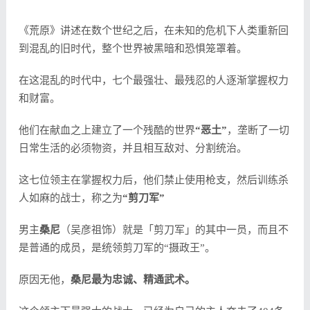
《荒原》讲述在数个世纪之后，在未知的危机下人类重新回
到混乱的旧时代，整个世界被黑暗和恐惧笼罩着。
在这混乱的时代中，七个最强壮、最残忍的人逐渐掌握权力
和财富。
他们在献血之上建立了一个残酷的世界
“恶土”
，垄断了一切
日常生活的必须物资，并且相互敌对、分割统治。
这七位领主在掌握权力后，他们禁止使用枪支，然后训练杀
人如麻的战士，称之为
“剪刀军”
男主
桑尼
（吴彦祖饰）就是「剪刀军」的其中一员，而且不
是普通的成员，是统领剪刀军的“摄政王”。
原因无他，
桑尼最为忠诚、精通武术。