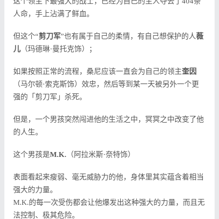
这个领主下最强大的战士，已经为自己的主人夺去了404条
人命，手上沾满了鲜血。
但这个“
剪刀军
”也有属于自己的柔情，有自己想保护的人
薇
儿
（玛德琳·曼托克饰）；
如果按照正常的流程，桑尼应该一直会为自己的领主
奎因
（马尔顿·索克斯饰）效忠，然后等到某一天被另外一个更
强的「剪刀军」杀死。
但是，一个男孩突然闯进他的生活之中，冥冥之中改变了他
的人生。
这个男孩是
M.K.
（阿拉米斯·奈特饰）
表面看起来瘦弱、毫无威胁力的他，身体里其实蕴含着相当
强大的力量。
M.K.的每一次受伤都会让他爆发出这种强大的力量，而且无
法控制、极其危险。