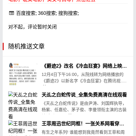
百度搜索;
360搜索;
搜狗搜索;
对不起，评论暂时关闭
随机推送文章
《爵迹2》改名《冷血狂宴》网络上映，首映六小时收获3亿元
12月4日下午16:00，从院线转为网络播放的
《爵迹2》以新名字《冷血狂宴》在腾讯视.....
12-05
24
天乩之白蛇传说_全集免费高清在线观看
《天乩之白蛇传说》是由尹涛、刘国辉执导，
杨紫、任嘉伦、茅子俊、李曼领衔主演的古装
神话剧。 .....
07-10
669
王菲周迅世纪同框！一张关系网看穿三十年娱乐风云
有生之年系列! 谁能想到我竟然看到王菲和周