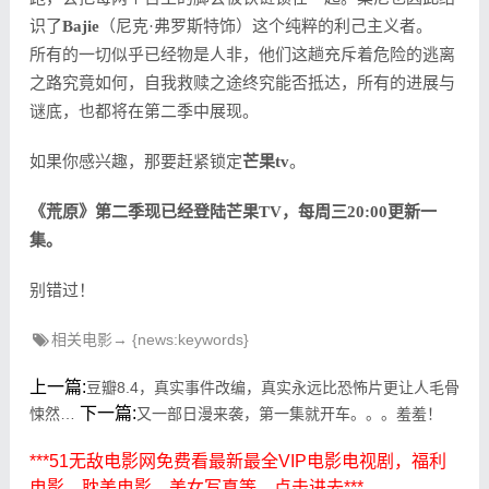
识了
Bajie
（尼克·弗罗斯特饰）这个纯粹的利己主义者。
所有的一切似乎已经物是人非，他们这趟充斥着危险的逃离
之路究竟如何，自我救赎之途终究能否抵达，所有的进展与
谜底，也都将在第二季中展现。
如果你感兴趣，那要赶紧锁定
芒果tv
。
《荒原》第二季现已经登陆芒果TV，每周三20:00更新一
集。
别错过！
相关电影→ {news:keywords}
上一篇:
豆瓣8.4，真实事件改编，真实永远比恐怖片更让人毛骨
下一篇:
悚然…
又一部日漫来袭，第一集就开车。。。羞羞！
***51无敌电影网免费看最新最全VIP电影电视剧，福利
电影，耽美电影，美女写真等，点击进去***