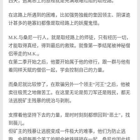
西天，逃离恶土的旅程就是充满艰难险阻的取经路。
在这路上所遇到的困难，比如强势独裁的奎因领主、阴谋诡
计甚多的艳寡妇都像是取经路上的妖魔鬼怪。
M.K.与桑尼一行人，就是取经路上的师徒，只有经历一切，
才能取得真经，得到最后的救赎。就像第一季结尾被神秘僧
侣带走的M.K.。
在第二季开始之后，他要开始属于他的修行，跟一群与他有
着同样天赋的僧侣一起，学会控制自己的力量。
而桑尼就比较惨了，在欺骗另外一个领主“河王”之后，他被
卖往极荒之地做苦工。在这里无论是剪刀军还是贱民，都无
法逃脱矿主残暴的统治与剥削。
支撑着他坚持下去的力量，是时时刻刻都想回到“恶土”，找
到薇儿。
但矿主的残暴让逃脱变成一件极大的难事，他们为防止逃
跑，会把每两个苦工的脚会被铁链锁在一起。桑尼也因此结