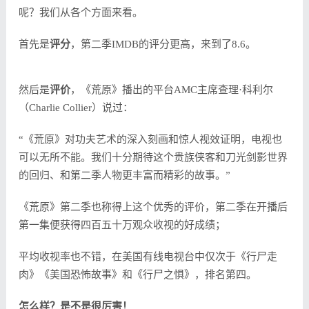
呢？我们从各个方面来看。
首先是
评分
，第二季IMDB的评分更高，来到了8.6。
然后是
评价
，《荒原》播出的平台AMC主席查理·科利尔
（Charlie Collier）说过：
“《荒原》对功夫艺术的深入刻画和惊人视效证明，电视也
可以无所不能。我们十分期待这个贵族侠客和刀光剑影世界
的回归、和第二季人物更丰富而精彩的故事。”
《荒原》第二季也称得上这个优秀的评价，第二季在开播后
第一集便获得四百五十万观众收视的好成绩；
平均收视率也不错，在美国有线电视台中仅次于《行尸走
肉》《美国恐怖故事》和《行尸之惧》，排名第四。
怎么样？是不是很厉害！