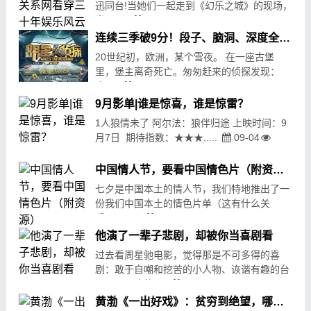
迅同台!当她们一起走到《幻乐之城》的现场，
当周.....
10-06
37
连续三季破9分！段子、脑洞、深度全都有，这国产综艺果然不简单…
20世纪初，欧洲，某个雪夜。 在一座古堡
里，堡主离奇死亡。匆匆赶来的侦探发现：
这.....
10-26
162
9月影单|谁是惊喜，谁是惊雷？
1人狼情未了 阿尔法：狼伴归途 上映时间：9
月7日 期待指数：★★★.....
09-04
168
中国情人节，要看中国情色片（附资源）
七夕是中国本土的情人节，我们特地推出了一
份我们中国本土的情色片单（这有什么关
系？） .....
08-18
581
他演了一辈子悲剧，却被你当喜剧看
过去看周星驰电影，觉得那是不可多得的喜
剧：敢于自嘲和挖苦的小人物、诙谐有趣的台
词、无厘头的.....
07-28
150
黄渤《一出好戏》：贫穷到绝望，哪还顾得上命！