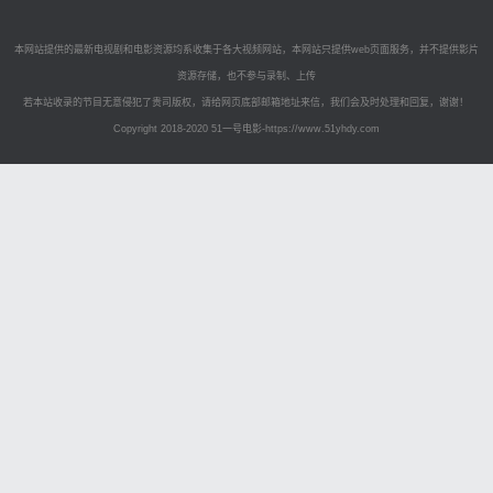
本网站提供的最新电视剧和电影资源均系收集于各大视频网站，本网站只提供web页面服务，并不提供影片
资源存储，也不参与录制、上传
若本站收录的节目无意侵犯了贵司版权，请给网页底部邮箱地址来信，我们会及时处理和回复，谢谢！
Copyright 2018-2020
51一号电影-https://www.51yhdy.com