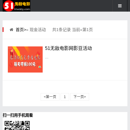
首页>
» 现金活动
共1条记录 当前»第1页
51无敌电影网影豆活动
...
<第一页
1
下一页>
扫一扫用手机观看