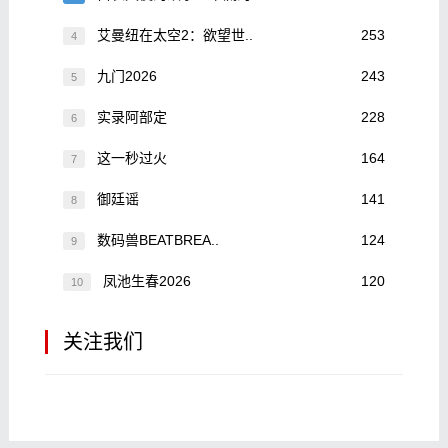
艾曼纽在太空2：欲望世..
253
4
九门2026
243
5
实录阿部定
228
6
这一秒过火
164
7
御廷谣
141
8
数码兽BEATBREA..
124
9
凤池生春2026
120
10
关注我们