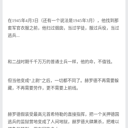
在1945年4月3日（还有一个说法是1945年3月），他找到那
套军官衣服之前，他扫过烟囱，当过学徒，服过兵役，当过
逃兵...
和二战时期千千万万的普通士兵一样，他的命，不值钱。
但当他变成“上尉”之后，一切都不同了。赫罗德不再需要躲
藏，不再需要劳作，更不需要上前线。
赫罗德假装受最高元首希特勒的直接指挥，把一个关押德国
逃兵的监狱营地变成了人间地狱，赫罗德大肆屠杀，把难以