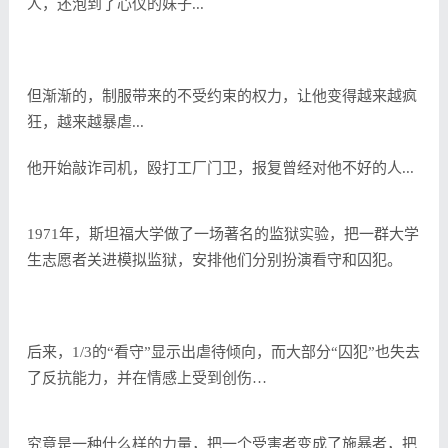
人，还泡到了心仪的妹子...
但渐渐的，制服带来的不受约束的权力，让他变得越来越疯
狂，越来越暴虐...
他开始敲诈司机，殴打工厂门卫，报复曾经对他不好的人...
1971年，斯坦福大学做了一场著名的监狱实验，把一群大学
生志愿者关进模拟监狱，安排他们分别扮演看守和囚犯。
后来，1/3的“看守”显示出虐待倾向，而大部分“囚犯”也失去
了反抗能力，并在情感上受到创伤…
究竟是一种什么样的力量，把一个受害者变成了施暴者，把