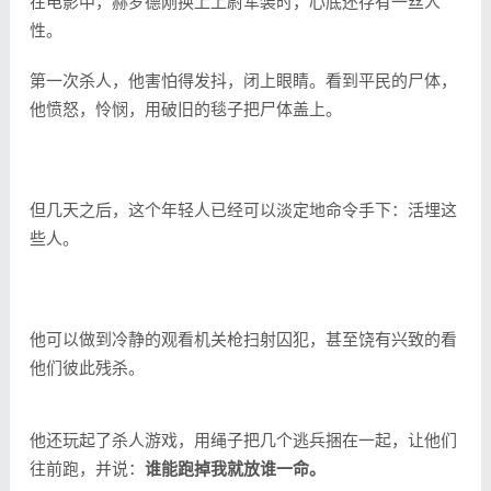
在电影中，赫罗德刚换上上尉军装时，心底还存有一丝人
性。
第一次杀人，他害怕得发抖，闭上眼睛。看到平民的尸体，
他愤怒，怜悯，用破旧的毯子把尸体盖上。
但几天之后，这个年轻人已经可以淡定地命令手下：活埋这
些人。
他可以做到冷静的观看机关枪扫射囚犯，甚至饶有兴致的看
他们彼此残杀。
他还玩起了杀人游戏，用绳子把几个逃兵捆在一起，让他们
往前跑，并说：
谁能跑掉我就放谁一命。