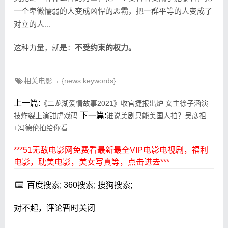
一个卑微懦弱的人变成凶悍的恶霸，把一群平等的人变成了
对立的人...
这种力量，就是：
不受约束的权力。
相关电影→ {news:keywords}
上一篇:
《二龙湖爱情故事2021》收官捷报出炉 女主徐子涵演
下一篇:
技炸裂上演甜虐戏码
谁说美剧只能美国人拍？吴彦祖
+冯德伦拍给你看
***51无敌电影网免费看最新最全VIP电影电视剧，福利
电影，耽美电影，美女写真等，点击进去***
百度搜索;
360搜索;
搜狗搜索;
对不起，评论暂时关闭