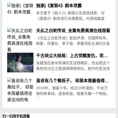
独家|《复联4》剧本泄露
本文基于《蚁人2》剧情以及其他线索，对
《复联4》剧本进行合理重现。内容纯属虚
构，如与电.....
08-29
208
天乩之白蛇传说_全集免费高清在线观看
《天乩之白蛇传说》是由尹涛、刘国辉执导，
杨紫、任嘉伦、茅子俊、李曼领衔主演的古装
神话剧。 .....
07-10
669
千古玦尘大结局：上古觉醒复仇，芜浣凄惨满头白发，暮光化作石像
张嘉倪在剧中饰演的芜浣很精彩，完全把这个
角色的沉沦之路演绎得很到位。剧中的芜浣洗
白了.....
07-13
15
虽说有几个黄段子， 却是本周最值得全家出动的电影…
2018年，漫威十年。经过10年谋划，千丝万
缕的故事线，逐渐收拢，随着灭霸一个响指，
漫威宇.....
08-25
377
扫一扫用手机观看