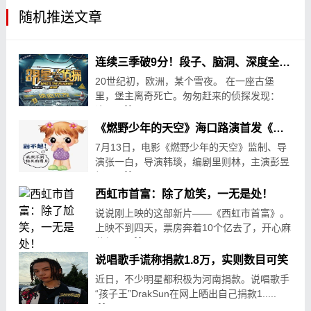
随机推送文章
连续三季破9分！段子、脑洞、深度全都有，这国产综艺果然不简单…
20世纪初，欧洲，某个雪夜。 在一座古堡
里，堡主离奇死亡。匆匆赶来的侦探发现：
这.....
10-26
162
《燃野少年的天空》海口路演首发《致未来的我》MV 回忆拉满燃野少年重聚椰城
7月13日，电影《燃野少年的天空》监制、导
演张一白，导演韩琰，编剧里则林，主演彭昱
畅.....
07-14
28
西虹市首富：除了尬笑，一无是处！
说说刚上映的这部新片——《西虹市首富》。
上映不到四天，票房奔着10个亿去了，开心麻
花很.....
07-30
637
说唱歌手谎称捐款1.8万，实则数目可笑
近日，不少明星都积极为河南捐款。说唱歌手
“孩子王”DrakSun在网上晒出自己捐款1.....
07-23
19