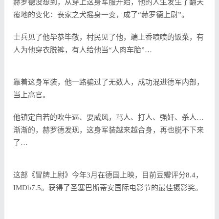
赫罗德没想到，从穿上这身军服开始，他的人生发生了翻天
覆地的变化：丧家之犬摇身一变，成了“赫罗德上尉”。
士兵见了他毕恭毕敬，村民见了他，端上香喷喷的饭菜，有
人为他穿衣脱裤，有人给他当“人肉车胎”…
靠着这身军装，他一路骗过了无数人，成功混进德军内部，
当上高官。
他镇定自若的吹牛逼、耍威风，骂人、打人、强奸、杀人…
渐渐的，赫罗德发现，这身军装越来越合身，再也脱不下来
了…
这部《冒牌上尉》今年3月在德国上映，目前豆瓣评分8.4，
IMDb7.5。获得了圣塞巴斯蒂安国际电影节的最佳摄影奖。