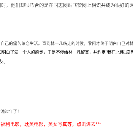
同时，他们却很巧合的是在同志网站飞赞网上相识并成为很好的
束自己的痛苦暗恋生活。直到林一凡临走的时候，黎阳才终于明白自己对
明白了爱一个人的感觉，于是不停给林一凡留言，并约定“我在北纬1度
友。
昨晚过年了！
剧，福利电影，耽美电影，美女写真等，点击进去***