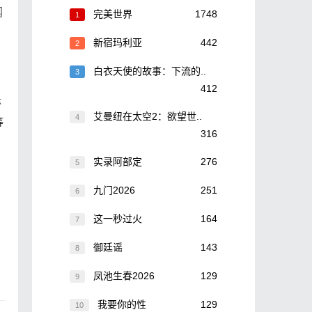
网
完美世界
1748
1
新宿玛利亚
442
2
白衣天使的故事：下流的..
3
412
林
艾曼纽在太空2：欲望世..
4
等
316
实录阿部定
276
5
九门2026
251
6
这一秒过火
164
7
御廷谣
143
8
凤池生春2026
129
9
我要你的性
129
10