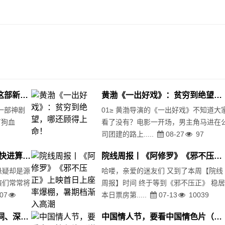
豆瓣9.7，12万人打五星，这部新美剧才更了二集啊！
黄渤《一出好戏》：贫穷到绝望，哪还顾得上命！
一部神剧
01≥ 黄渤导演的《一出好戏》不知道大
有狗血
看了没有？电影一开场，男主角马进在
司团建的路上.....
08-27
97
影单|这5部情色悬疑片，你快进算我输（附资源）
院线周报丨《阿修罗》《邪不压正》上映首日上座率爆棚，暑期档渐入高潮
悬疑却是源
哈喽，亲爱的迷友们 又到了本周【院线
演们常常将
周报】时间 终于等到《邪不压正》 稳
07
本日票房第.....
07-13
10039
连续三季破9分！段子、脑洞、深度全都有，这国产综艺果然不简单…
中国情人节，要看中国情色片（附资源）