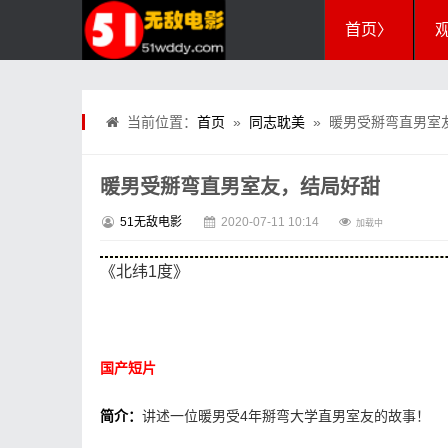
首页〉
当前位置：
首页
»
同志耽美
» 暖男受掰弯直男室
暖男受掰弯直男室友，结局好甜
51无敌电影
2020-07-11 10:14
加载中
《
北纬1度
》
国产短片
简介：
讲述一位暖男受4年掰弯大学直男室友的故事！