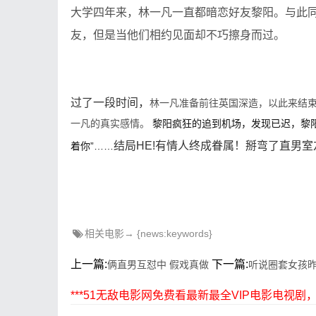
大学四年来，林一凡一直都暗恋好友黎阳。与此
友，但是当他们相约见面却不巧擦身而过。
过了一段时间，
林一凡准备前往英国深造，以此来结
黎阳疯狂的追到机场，发现已迟，黎阳
一凡的真实感情。
结局HE!有情人终成眷属！
掰弯了直男室
着你”……
相关电影→ {news:keywords}
上一篇:
下一篇:
俩直男互怼中 假戏真做
听说圈套女孩
***51无敌电影网免费看最新最全VIP电影电视