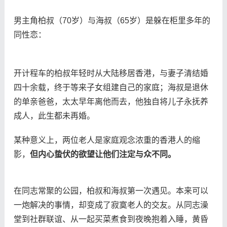
男主角柏叔（70岁）与海叔（65岁）是躲在柜里多年的
同性恋：
开计程车的柏叔年轻时从大陆移居香港，与妻子清结婚
四十余载，终于等来子女组建自己的家庭；海叔是退休
的单亲爸爸，太太早年离他而去，他独自将儿子永抚养
成人，此生都未再婚。
某种意义上，两位老人是家庭观念浓重的香港人的缩
影，
但内心蛰伏的欲望让他们注定与众不同。
在同志常聚的公园，柏叔和海叔第一次遇见。本来可以
一炮解决的事情，却变成了寂寞老人的交友。从同志澡
堂到社群联谊、从一起买菜煮食到夜晚抱着入睡，黄昏