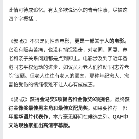
此情可待成追忆。有太多欲说还休的青春往事，尽被这
四个字概括...
《叔·叔》不只是同性恋电影，
更是一部关于人的电影。
它没有贩卖苦痛，也没有捕捉猎奇，对老同、同妻、养
老和亲子关系问题都是点到即止。电影涉及到了近年香
港同志平权运动的进步，如议员为老人们推动“同志养老
院”议题。但老人往往有老人的顾虑，那种年纪愈大、愈
害怕受伤的情绪很难不让人心有戚戚焉。
《叔·叔》获得
金马奖5项提名
和
金像奖9项提名
，最终获
得
金像奖最佳男主角
和
最佳女配角奖
。如果要推荐一部
年度华语片代表作
，本片毫无疑问在候选之列。
QAF中
文站现独家推出高清字幕版。