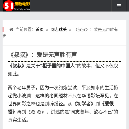
当前位置：
首页
»
同志耽美
» 《叔叔》：爱是无声胜有
声
《叔叔》：爱是无声胜有声
《叔叔》
是关于
“柜子里的中国人”
的故事，但又不仅仅
如此。
两个老年男子，因为一次约炮尝试，平淡如水的生活掀
起微小波澜：这样的老同题材不只在华语影坛罕见，在
世界同影之林也是别辟蹊径。从
《初学者》
到
《爱很
怪》
再到《叔·叔》，讲述的是“同志暮年、欲心不已”的
真实生活。