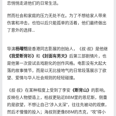
恋悄悄走进他们的日常生活。
然而社会和家庭的压力无处不在。为了不想给家人带来
伤害和冲击，也怕以后只能孤单的活着，他们最终做出
了意外的选择...
导演
杨曜恺
是香港同志影展的创始人，《叔·叔》是他继
《我爱断背衫》
和
《封面有男天》
后第三部剧情片，也
是他第一次尝试去戏剧化的创作风格。电影没有大起大
落的故事情节，而是以无比接地气的日常段落展示了欲
望、爱情与华人社会规则的轻轻碰撞。
《叔·叔》在某种程度上受到了李安
《断背山》
的影响。
反映在人物塑造上，柏叔更贴近BBM里的恩尼斯，侧重
的是欲望，不想让自己“涉入太深”，往往先被动的观察，
然后才慢慢的投入；海叔则更像BBM的杰克，“攻”得小