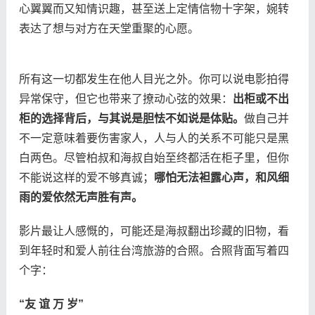
心翼翼而又知情识趣，甚至送上定情信物十字架，婉转
表达了想与对方在天堂重聚的心愿。
所有这一切都发生在他人目光之外。你可以说电影拍得
异常保守，但它也带来了撩动心弦的效果：
出柜或不出
柜的选择背后，与其说是胆怯不如说是体贴。
做自己并
不一定意味着要伤害家人，人与人的关系不可能只是黑
白两色。尽管柏叔和海叔自始至终都活在柜子里，但你
不能说这样的爱不够真诚；
哪怕无法袒露心声，和风细
雨的爱依然无声胜有声。
影片最让人感慨的，可能还是海叔翻出珍藏的旧物，看
到年轻时和爱人前往台湾旅游的合照。合照背面写着四
个字：
“友 谊 万 岁”