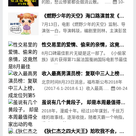
的脸，愁云惨雾都会烟消云散。 .....
10-
18
109
《燃野少年的天空》海口路演首发《致未来的我》MV 回忆拉满燃野少年重聚椰城
7月13日，电影《燃野少年的天空》监制、导
演张一白，导演韩琰，编剧里则林，主演彭昱
畅.....
07-14
28
性交易里的爱情、偷来的亲情，这竟然是8月最佳
8月口碑最佳影片无疑是这一部了。 《小偷家
族》该片获得第71届法国戛纳国际电影节最佳
影.....
08-04
289
收入最高男演员榜：复联中三人上榜，成龙位列第5
北京时间8月23日消息，福布斯公布2018年
（2017-6.1-2018.6.1）收入最高.....
08-24
148
虽说有几个黄段子， 却是本周最值得全家出动的电影…
2018年，漫威十年。经过10年谋划，千丝万
缕的故事线，逐渐收拢，随着灭霸一个响指，
漫威宇.....
08-25
377
《狄仁杰之四大天王》尬吹我不会，徐克，真的不再是当年的徐克了…