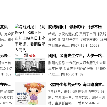
千古玦尘大结局：上古觉醒复仇，芜浣凄惨满头白发，暮光化作石像
院线周报丨《阿修罗》《邪不压正》上映首日上座率爆棚，暑期档渐入高潮
彩，完全把
哈喽，亲爱的迷友们 又到了本周【院线
到位。剧中
周报】时间 终于等到《邪不压正》 稳
15
本日票房第.....
07-13
10039
西虹市首富：除了尬笑，一无是处！
刚刚，金庸先生过世，大侠一路走好！
西虹市首
刚刚的消息 一代武侠大师金庸先生去世
着10个亿
享年94岁 金庸先生创办的报纸 《明报
0
637
也发.....
10-30
89
不能让《阿修罗》的好，败在恶劣营销上
《燃野少年的天空》海口路演首发《致未来的我》MV 回忆拉满燃野少年重聚椰城
想到的画面
7月13日，电影《燃野少年的天空》监
里·波特的
制、导演张一白，导演韩琰，编剧里则
10175
林，主演彭昱畅.....
07-14
28