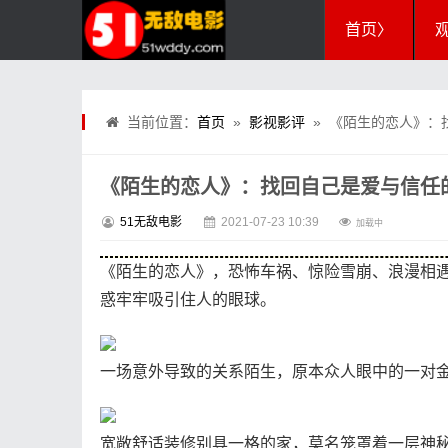
首页〉
当前位置：
首页
»
影视影评
» 《陌生的恋人》：
《陌生的恋人》：找回自己是爱与信任
51无敌电影
2021-07-23 10:39
加载中
《陌生的恋人》，恐怖车祸、惊险雪崩、浪漫相
惑牢牢吸引住人的眼球。
一场意外导致的关系陌生，原本众人眼中的一对
宽敞舒适装修别具一格的家，莫名笼罩着一层神