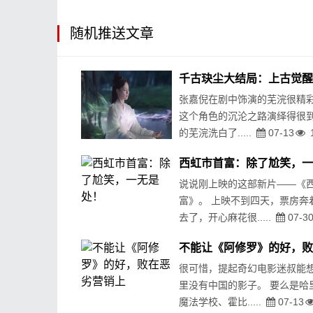
随机推送文章
张嘉倪在剧中饰演的芜浣很精
这个角色的沉沦之路演绎得很
的芜浣洗白了.....
07-13
说说刚上映的这部新片——《
富》。 上映不到四天，票房奔
去了，开心麻花很.....
07-3
很可惜，提起奇幻电影迷叔能
里没有中国的影子。 要么是哈
魔法学校、霍比.....
07-13