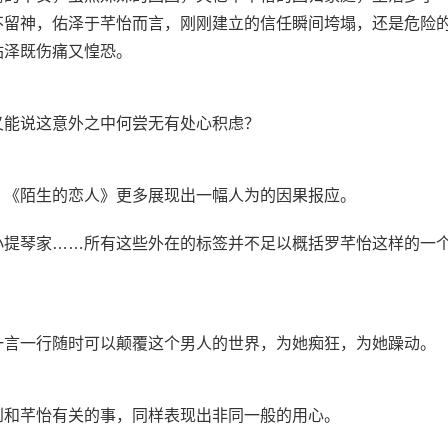
不留神，佑泽于芊怡而言，刚刚建立的信任瞬间垮塌，还是危险
佑泽既伤痛又惶恐。
又能说这意外之中何尝无有处心积虑？
，《陌生的恋人》更多展现出一幅人为的因果报应。
小提琴家……所有这些外在的标签并不足以概括罗芊怡这样的一
一言一行随时可以颠覆这个男人的世界，为她痴狂，为她躁动。
到和芊怡有关的事，同样表现出非同一般的用心。