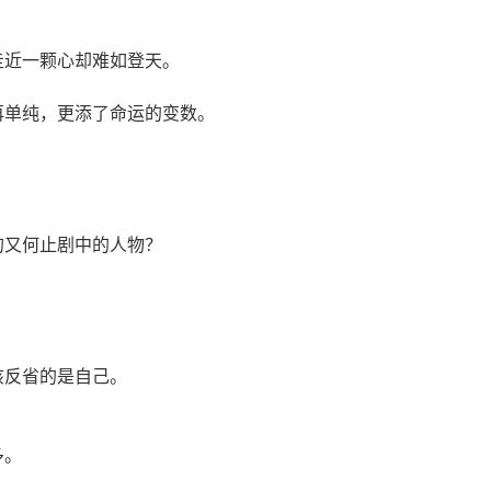
走近一颗心却难如登天。
再单纯，更添了命运的变数。
的又何止剧中的人物？
该反省的是自己。
多。