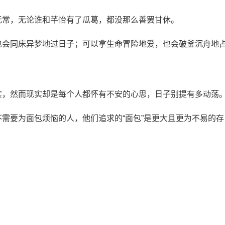
无常，无论谁和芊怡有了瓜葛，都没那么善罢甘休。
也会同床异梦地过日子；可以拿生命冒险地爱，也会破釜沉舟地
实，然而现实却是每个人都怀有不安的心思，日子别提有多动荡
需要为面包烦恼的人，他们追求的“面包”是更大且更为不易的存