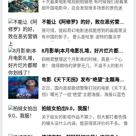
十大最美电影电视剧拍摄地 有时候我们观看某
部外国电影中，总会发现很多场景的景色迷
人，好想.....
10-06
152
不能让《阿修罗》的好，败在恶劣营销上
很可惜，提起奇幻电影迷叔能想到的画面里没
有中国的影子。 要么是哈里·波特的魔法学
校、霍比.....
07-13
10175
8月影单|本月电影扎堆，好片烂片都帮你划线了！
斜眼君整理这个月影单的时候，真是一个心
累！ 值得期待的寥寥无几，不温不火的影片
一.....
08-01
172
电影《天下无拐》发布“绝望”主题海报 失孤父母再度引人关注
近日，国内首部歌颂警察打拐的电影《天下无
拐》曝光了一组“绝望”主题海报，海报以蓝色
为.....
07-14
17
拍妓女拍出9.0，我服！
关于妓女的影视作品不算少，但大都打着色情
的噱头没什么内涵，能获得高评价的不多。 像
《.....
07-26
549