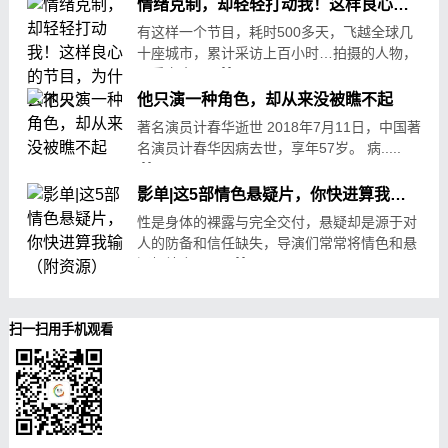
情绪克制，却轻轻打动我！这样良心的节目，为什么不火？
有这样一个节目，耗时500多天，飞越全球几
十座城市，累计采访上百小时…拍摄的人物，
似乎完全.....
07-18
127
他只演一种角色，却从来没被瞧不起
著名演员计春华逝世 2018年7月11日，中国著
名演员计春华因病去世，享年57岁。 病.....
07-12
10056
影单|这5部情色悬疑片，你快进算我输（附资源）
性是身体的裸露与完全交付，悬疑却是源于对
人的防备和信任缺失，导演们常常将情色和悬
疑相结合，.....
08-07
559
扫一扫用手机观看