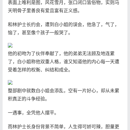
表面上唯利是图，风花雪月，张口闭口皆俗物，实则马
天明骨子里善良有爱且富有正义感。
和林护士长约会，遭到白小姐的误会，他急了，气了，
恼了，甚至像个孩子一般哭了。
他的初吻为了伙伴奉献了，他的弟弟无法顾及地连累
了，白小姐称他双重人格，谁又知道他的内心每一天遭
受着怎样的权衡、纠结和成全。
整部剧中就数白小姐会添乱，空有一片好心，却从未累
积真正的斗争经验。
一遇事，全凭他人摆平。
而林护士长身份背景不简单，人生得可娇可辣，胆量更