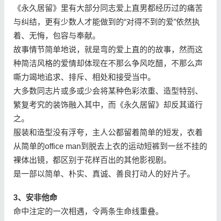
《永久居留》里有大部分同志爱上直男都经历过的痛苦
与纠结，更有少数人才能做到的“对得不到的爱”依然执
着、无悔，包容与奉献。
故事情节简单地说，就是弯的爱上直的的故事，然而这
种简洁风格的爱情却体现在不那么争风吃醋，不那么声
嘶力竭地追求、排斥、相处和接受当中。
大多数同志片或多或少会将某种色彩浓重、造型特别、
繁复考究的装饰融入其中，而《永久居留》却反其道行
之。
服装和造型没有浮夸，主人公都留着简单的短发，衣着
从简单的office man到脱去上衣的运动短裤到一丝不挂的
裸体出镜，都区别于花样百出的其他影视剧。
是一部以简单、朴实、真诚、善良打动人的好片子。
3、安非他命
命中注定的一次相遇，令两条生命线重叠。