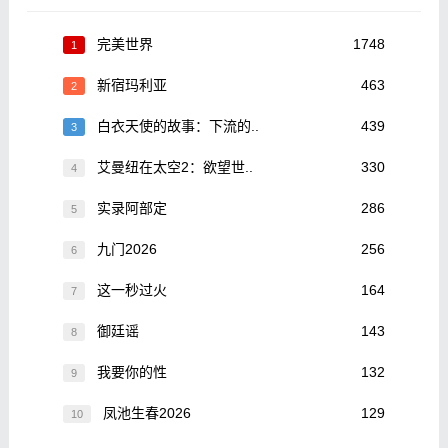
完美世界
1748
1
新宿玛利亚
463
2
白衣天使的故事：下流的..
439
3
艾曼纽在太空2：欲望世..
330
4
实录阿部定
286
5
九门2026
256
6
这一秒过火
164
7
御廷谣
143
8
我要你的性
132
9
凤池生春2026
129
10