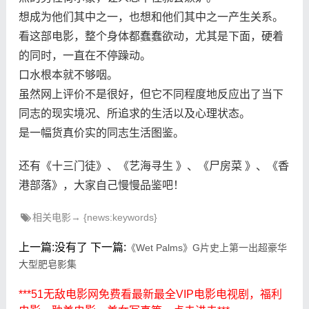
想成为他们其中之一，也想和他们其中之一产生关系。
看这部电影，整个身体都蠢蠢欲动，尤其是下面，硬着
的同时，一直在不停躁动。
口水根本就不够咽。
虽然网上评价不是很好，但它不同程度地反应出了当下
同志的现实境况、所追求的生活以及心理状态。
是一幅货真价实的同志生活图鉴。
还有《十三门徒》、《艺海寻生 》、《尸房菜 》、《香
港部落》，大家自己慢慢品鉴吧！
相关电影→ {news:keywords}
上一篇:没有了
下一篇:
《Wet Palms》G片史上第一出超豪华
大型肥皂影集
***51无敌电影网免费看最新最全VIP电影电视剧，福利