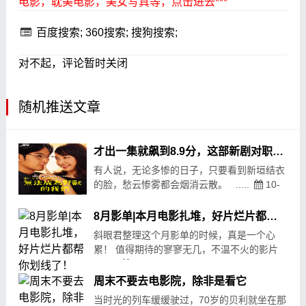
电影，耽美电影，美女写真等，点击进去***
百度搜索;
360搜索;
搜狗搜索;
对不起，评论暂时关闭
随机推送文章
才出一集就飙到8.9分，这部新剧对职场人来说，太扎心了！
有人说，无论多惨的日子，只要看到新垣结衣
的脸，愁云惨雾都会烟消云散。 .....
10-
18
109
8月影单|本月电影扎堆，好片烂片都帮你划线了！
斜眼君整理这个月影单的时候，真是一个心
累！ 值得期待的寥寥无几，不温不火的影片
一.....
08-01
172
周末不要去电影院，除非是看它
当时光的列车缓缓驶过，70岁的贝利就坐在那