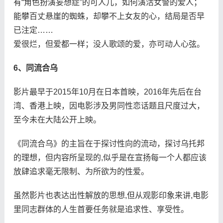
有“角色扮演妄想症”的可人儿，如何演活女警的爱人；
能攀百丈悬崖的蜘蛛，却攀不上女友的心，结局是否早
已注定……
爱很烂，但爱都一样；没人歌颂的爱，亦可动人心弦。
6、同流合乌
影片最早于2015年10月在日本首映，2016年先后在台
湾、香港上映，因电影涉及男同性恋话题且尺度过大，
至今未在大陆公开上映。
《同流合乌》的主旨在于探讨性向的流动，探讨乌托邦
的理想，但内容所呈现的,似乎是在宣扬每一个人都应该
放肆追求毫无限制、为所欲为的性爱。
虽然影片也表达出性解放的思想,但从观影印象来讲,电影
里同志群体的人生首要任务就是追求性、享受性。