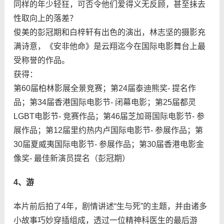
同样的年少轻狂，可否令他们爱得义无反顾，甚至抺去
性取向上的落差？
俊美的彭冠期和白梓轩有出色的演出，林志坚的摄影充
满诗意，《安非他命》是云翔迄今在国际电影舞台上最
受称誉的作品。
获得：
第60届柏林影展全景竞赛；第24届泰迪熊奖- 提名作
品；第34届香港国际电影节- 闭幕电影；第25届都灵
LGBT电影节- 竞赛作品；第46届芝加哥国际电影节- 参
展作品；第12届里约热内卢国际电影节- 参展作品；第
30届夏威夷国际电影节- 参展作品；第30届香港电影金
像奖- 最佳新演员提名（彭冠期）
4、游
本片前后拍了4年，剧情讲述“生与死”的主题，并由诸多
小故事巧妙穿插组成，透过一位精神科医生的最后游