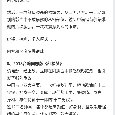
剔透的露珠。
然后，一群颜值颇高的裸露男，从四面八方走来，暴露
别的影片中不敢暴露的私密部位，镜头中满是荷尔蒙爆
棚的六块腹肌，一次次震撼观众的眼球。
虐待，捆绑，多人模式……
内容和尺度惊爆眼球。
8、2018台湾同志版《红楼梦》
该电影一经上映，立即在同志圈中掀起观影狂潮，也引
发了强烈争议。
中国古典四大名著之一《红楼梦》里，娇艳欲滴的十二
金钗，摇身一变，变成了现代都市里，集颜值、身高、
身材、雄性特征于一体的“十二男钗”。
这12二名帅哥，各个都是高颜值、好身材，且散发着强
烈的男性荷尔蒙，让人忍不住就会嫉妒。