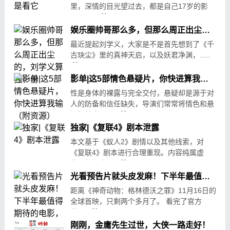
里，深情的目光望过去，都是自己17岁的影
子。 .....
09-08
149
娱乐圈帅哥那么多，但那么周正出尘的，刘学义算独一份
最近提起刘学义，大家是不是首先想到了《千
古玦尘》里的真神天启，以及妖君净渊，.....
07-23
22
影单|这5部情色悬疑片，你快进算我输（附资源）
性是身体的裸露与完全交付，悬疑却是源于对
人的防备和信任缺失，导演们常常将情色和悬
疑相结合，.....
08-07
559
独家|《复联4》剧本泄露
本文基于《蚁人2》剧情以及其他线索，对
《复联4》剧本进行合理重现。内容纯属虚
构，如与电.....
08-29
208
光看预告片就头皮发麻！下半年最值得期待的电影，来了！
距离《神奇动物：格林德沃之罪》11月16日的
全球首映，只剩两个多月了。 看完了官方
发.....
08-24
211
刚刚，金庸先生过世，大侠一路走好！