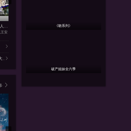
挖呀
更新20260808加更版第
更新20260808加更版第
12期
13期
更新2026
《吻系列》
忙忙碌碌寻宝藏·双人成行季
歌手2026
种地吧4
一路向海
,王安
王铮亮
内详
李飞,陆虎,
..
破产姐妹全六季
多
8.0
9.0
8.0