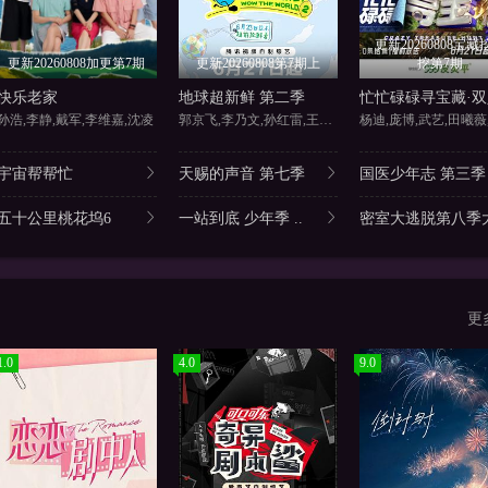
更新20260808宝藏
更新20260808加更第7期
更新20260808第7期上
挖第7期
快乐老家
地球超新鲜 第二季
孙浩,李静,戴军,李维嘉,沈凌
郭京飞,李乃文,孙红雷,王玉雯
杨迪,庞博,武艺,田曦薇
宇宙帮帮忙
天赐的声音 第七季
国医少年志 第三季
五十公里桃花坞6
一站到底 少年季 ..
密室大逃脱第八季大
更
1.0
4.0
9.0