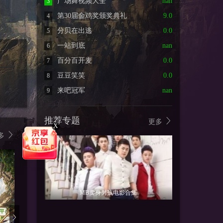
广场舞视频大全
nan
3
第30届金鸡奖颁奖典礼
9.0
4
分贝在出逃
0.0
5
一站到底
nan
6
百分百开麦
0.0
7
豆豆笑笑
0.0
8
来吧冠军
nan
9
推荐专题
更多
X
多
MB卖身男孩电影合集