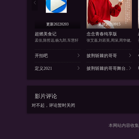
更新20220203
更新20210915
超燃美食记
念念青春纯享版
孟佳,陈哲远,杨九郎,车慧轩
张艾嘉,刘若英,周深,周华健,
开拍吧
披荆斩棘的哥哥
定义2021
披荆斩棘的哥哥舞台..
影片评论
对不起，评论暂时关闭
本网站内容收集