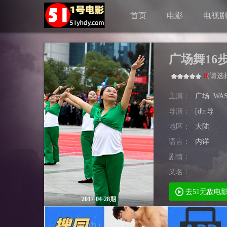
首页
电影
电视
广场舞16
0
(
请选
主演：
广场
WA
导演：
[db:导
地区：
大陆
语言：
内详
剧情：
又名：
去51无敌电
2017-04-28期