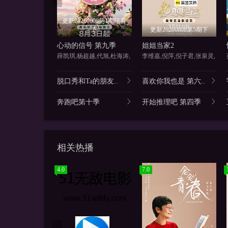
更新20260808第1期陪看
下
更新20260808第5期下
心动的信号 第九季
姐姐当家2
薛凯琪,杨超越,代旭,杜海涛,
李维嘉,倪萍,倪子君,张泉灵,
脱口秀和Ta的朋友..
喜欢你我也是 第六..
奔跑吧第十季
开始推理吧 第四季
相关热播
4.0
7.0