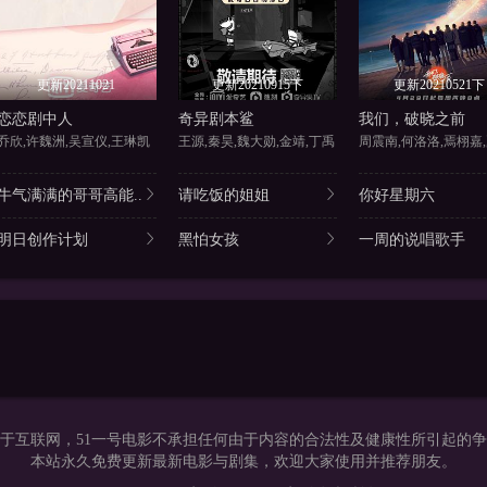
更新20211021
更新20210915下
更新20210521下
恋恋剧中人
奇异剧本鲨
我们，破晓之前
乔欣,许魏洲,吴宣仪,王琳凯
王源,秦昊,魏大勋,金靖,丁禹
牛气满满的哥哥高能..
请吃饭的姐姐
你好星期六
明日创作计划
黑怕女孩
一周的说唱歌手
于互联网，51一号电影不承担任何由于内容的合法性及健康性所引起的
本站永久免费更新最新电影与剧集，欢迎大家使用并推荐朋友。