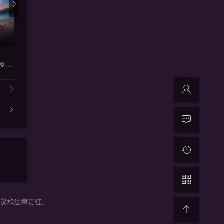
更新220211124
更新2021-9-4
更新2
我们恋爱吧第三季纯享版
牛气满满的哥哥
美好的星
周震南,何洛洛,焉栩嘉,夏之光
伊能静,张继科,朱正廷,宋雨琦
李维嘉,乔振宇,吴奇隆,王耀庆
陈欢,伍嘉成
争议和法律责任。