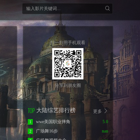
扫一扫用手机观看
分享到朋友圈
大陆综艺排行榜
更多
wwe美国职业摔角
5.0
1
广场舞16步
nan
2