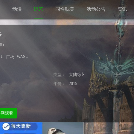
剧
动漫
综艺
同性耽美
活动公告
资讯
步
择
)
SU
广场
WASU
类型：
大陆综艺
年份：
2015
影网观看