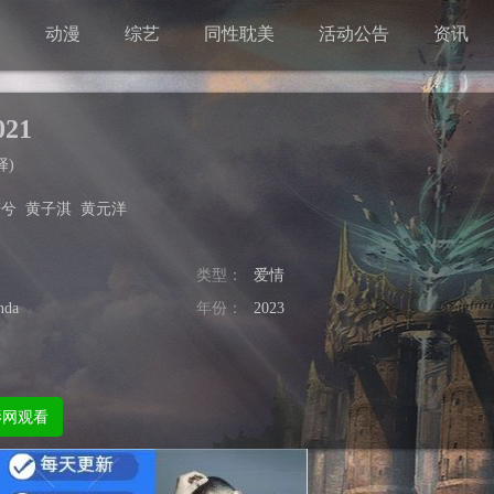
剧
动漫
综艺
同性耽美
活动公告
资讯
21
择
)
若兮
黄子淇
黄元洋
类型：
爱情
da
年份：
2023
影网观看