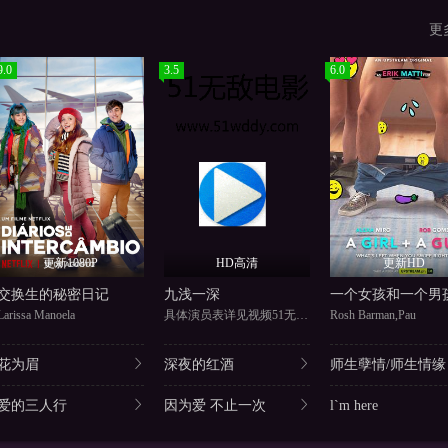
更
9.0
3.5
6.0
更新1080P
HD高清
更新HD
交换生的秘密日记
九浅一深
一个女孩和一个男
Larissa Manoela
具体演员表详见视频51无敌电影
Rosh Barman,Pau
花为眉
深夜的红酒
师生孽情/师生情缘
爱的三人行
因为爱 不止一次
l`m here