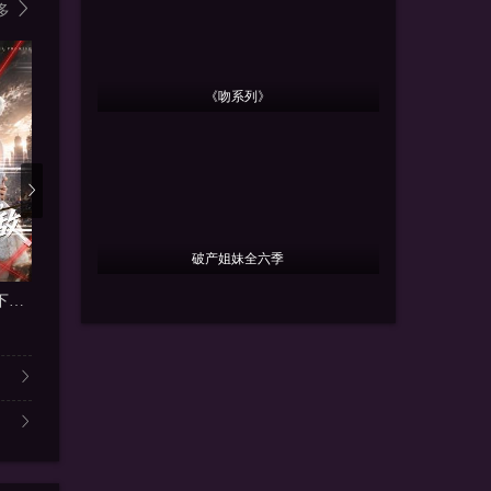
多
《吻系列》
破产姐妹全六季
更新全集
更新全集
更
杀神归来，横压天下无敌
因果系统：我夺气运救苍生
出狱即神医2
什么大哥
陈景赫＆吕彦霏
陈柄希＆周沁桐
高峰＆胡柯