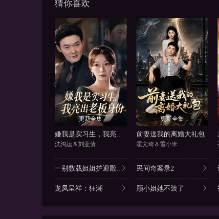
猜你喜欢
更新全集
更新全集
嫌我是实习生，我亮出老板身份
前妻送我的离婚大礼包
沈鸿运＆刘亚倩
霍文琦＆雷小米
一别数载姐姐护迎殿..
民间奇案录2
龙凤呈祥：狂潮
顾小姐她不装了