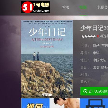
首页
电影
电视
少年日记20
0
(
请选
主演：
籍皓
苗
导演：
李斌
地区：
中国大陆
语言：
国语话Man
剧情：
又名：
去51无敌电
更新HD