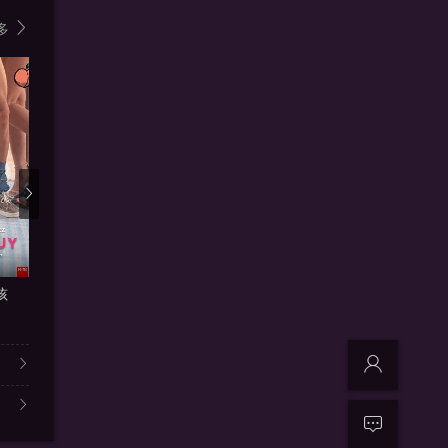
多
3.1
3.2
3.3
HD高清
HD高
孩
双程2
同流合乌
爱很烂
乙帅 / 向皓 / 高泰宇 /
贺飞,周德邦,钱靖雯
卢希安 徐瑞