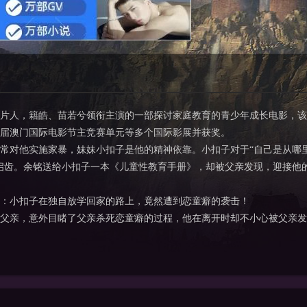
制片人，籍皓、苗若兮领衔主演的一部探讨家庭教育的青少年成长电影，
3届澳门国际电影节主竞赛单元等多个国际影展并获奖。
对他实施家暴，妹妹小扣子是他的精神依靠。小扣子对于“自己是从哪
启齿。余铭送给小扣子一本《儿童性教育手册》，却被父亲发现，迎接他
小扣子在独自放学回家的路上，竟然遭到恋童癖的袭击！
亲，意外目睹了父亲杀死恋童癖的过程，他在离开时却不小心被父亲发