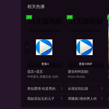
相关热播
3.0
4.0
更新4
更新1080P
谎言×谎言
爱在时时刻刻
中村源太,首藤志奈,仓持若菜
Héctor Bonilla,
类似爱情/你是男的..
从现在到以前
我如花似玉的儿子
席隆路2巷的男人街