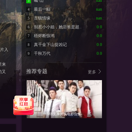
喊·山
nan
3
最后一站
nan
4
古镇情缘
nan
5
别惹小小姐，她后爸是超..
0.0
6
梧烬断惊鸿
0.0
7
真千金下山捉凶记
0.0
8
该片入
千秋万代
0.0
9
里来
推荐专题
的又
更多
X
MB卖身男孩电影合集