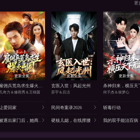
更
更新全集
更新全集
更新全集
雇佣兵荒岛求生爆火出圈第二季
玄医入世：风起光州
孔奇力＆修雨秀＆王锦茵
苏宇＆吕洁
何子杰＆侯梦心
让爱回家
民间奇案录2026
斩毒行动
被逐出家门后，她商..
硬核儿媳，在线撑腰
我的双手能治百病