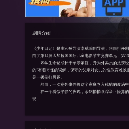
剧情介绍
《少年日记》是由90后导演李斌编剧导演，阿雨担任
围了第14届孟加拉国国际儿童电影节主竞赛单元，第1
坏学生余铭成长于单亲家庭，身为外卖员的父亲经常
的”有着奇怪的误解，保守的父亲对女儿的性教育难以
是一顿拳打脚踢。
然而，一次意外事件将这个家庭卷入残酷的漩涡中：
在一个看似平静的夜晚，余铭悄悄跟踪举止怪异的父
现……