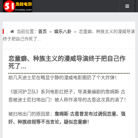
当前位置：
首页
»
娱乐八卦
» 恋童癖、种族主义的漫威导演
终于把自己作死了...
恋童癖、种族主义的漫威导演终于把自己作
死了...
前几天迪士尼在略显宁静的漫威电影圈扔了个大炸弹！
《银河护卫队》系列电影扛把子，导演兼编剧的詹姆斯·古
恩被迪士尼扫地出门！被人称作滚导的古恩这次真的滚了！
被扫地出门的原因是：
詹姆斯·古恩曾发布过调侃恋童、强
奸、种族歧视等不当言论，疑似恋童癖！