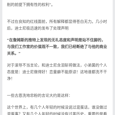
削的前提下拥有性的权利”。
不过在良知的红线面前，所有解释都显得苍白无力。几小时
后，迪士尼极迅速的发布了处理声明
“在詹姆斯的推特上发现的无礼态度和声明是站不住脚的，
与我们工作室的价值观不一致，我们已经断绝了与他的商业
关系。”
对于滚导不当言论，和迪士尼含泪斩将做法，小弟菌的个人
态度是：迪士尼做得好！恋童癖不能原谅！这地谁都洗不干
净！
一些古恩洗地忠粉的言论大约是这样：
这个世界上，有几个人年轻的时候没说过混蛋话，谁没做过
混蛋事？又有几个人年轻的时候没有过黑历史，重要的是看