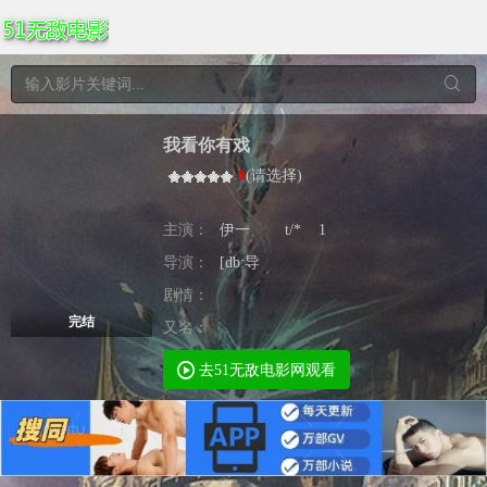
我看你有戏
0
(
请选择
)
主演：
伊一
t/*
1
导演：
[db:导
剧情：
完结
又名：
去51无敌电影网观看