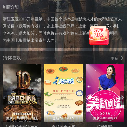
剧情介绍
浙江卫视2015开年巨献，中国首个以挖掘电影为人才的大型综艺真人
X
秀节目《我看你有戏》，史上重磅级导师：成龙、张国立、冯小刚、
李冰冰，鼎力加盟，同时也将在有戏的舞台上诞生出最耀眼的明星，
为中国电影贡献出宝贵的人才。
猜你喜欢
更多
更新20260808第7期上
更新200251122
更新2002600423