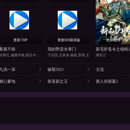
更新720P
更新HD国语版
更新HD中字版
看着不错
我的野蛮女掌门
新毛驴县令之镇棺
埃莱扎·施莱辛格,瑞贝卡·瑞滕
于莎莎,王多多,杨政,李奎,王
潘长江
九浅一深
破裂2021
主流
糖心爹地
新喜剧之王
唐人街探案2