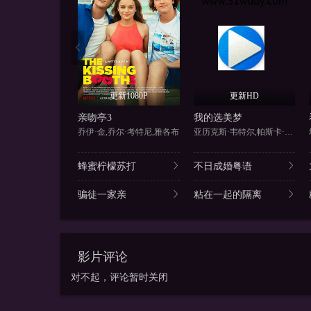
更新1080P
更新HD
亲吻亭3
我的选美梦
乔伊·金,乔尔·考特尼,雅各布
亚历克斯·韦特尔,帕斯卡·艾比
蜂蜜柠檬苏打
不日成婚粤语
骗徒一家亲
粘在一起的隔离
影片评论
对不起，评论暂时关闭