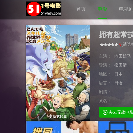
首页
电影
电视
拥有超常
0
(
请选
主演：
内田雄马
导演：
松田清
地区：
日本
语言：
日语
剧情：
又名：
去51无敌电
更新第10集