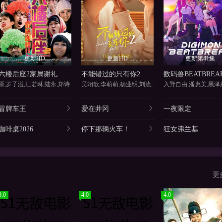
更新HD
更新HD
更新第41集
六楼后座2家属谢礼
不能错过的只有你2
数码兽BEATBREA
原,罗子溢,江若琳,陆永,郑诗
吴翊歌,李萌萌,杨业明,刘流,
冒牌车王
爱在井冈
一夜限定
咖啡桌2026
停下那辆火车！
狂女弗兰基
更
8.0
4.0
4.0