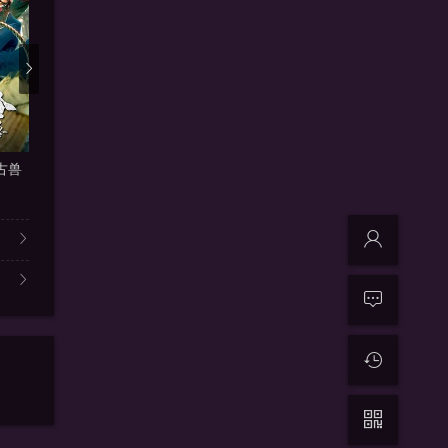
更新1080P
更新1080P
更新
古兽
强迫症联欢会
死于枪战
最佳销售
萝西·德·帕尔马,阿德里安·拉
迪耶戈·博内塔,亚历珊德拉·达
迈克尔·凯恩