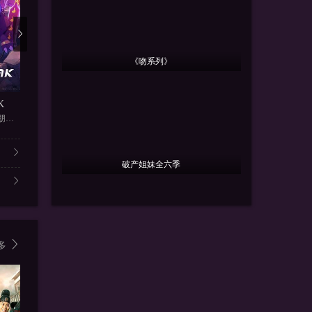
《吻系列》
更新第46集
更新第46集
更
K
假面骑士ZEZTZ日语
假面骑士ZEZTZ国语
狂唱下半
入野自由,潘惠美,黑泽朋世,田
今井龙太郎,堀口真帆,三岛健太
今井龙太郎,堀口真帆,三岛健太
孔明,申河均
破产姐妹全六季
多
4.0
1.0
7.0