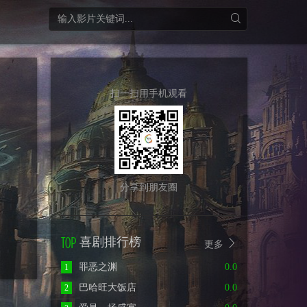
扫一扫用手机观看
分享到朋友圈
喜剧排行榜
更多
罪恶之渊
0.0
1
巴哈旺大饭店
0.0
2