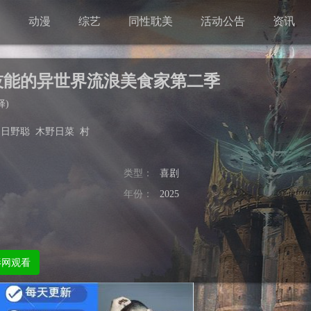
剧
动漫
综艺
同性耽美
活动公告
资讯
技能的异世界流浪美食家第二季
择
)
日野聪
木野日菜
村
类型：
喜剧
年份：
2025
影网观看