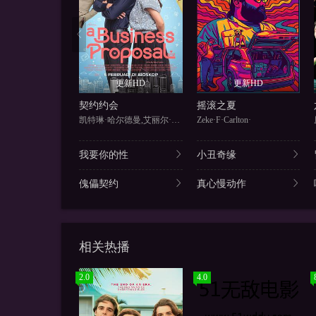
更新HD
更新HD
契约约会
摇滚之夏
凯特琳·哈尔德曼,艾丽尔·塔图
Zeke·F·Carlton·
我要你的性
小丑奇缘
傀儡契约
真心慢动作
相关热播
2.0
4.0