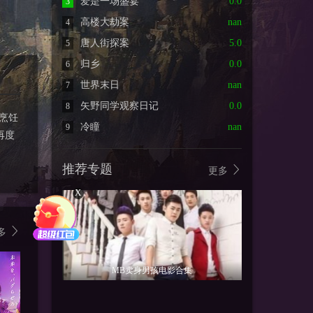
爱是一场盛宴
0.0
3
高楼大劫案
nan
4
唐人街探案
5.0
5
归乡
0.0
6
世界末日
nan
7
矢野同学观察日记
0.0
8
烹饪
冷瞳
nan
9
再度
推荐专题
更多
X
多
MB卖身男孩电影合集