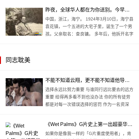
昨夜，全球华人都在为你送别。今早，听闻你逝前含笑，甚好…
中国，浙江，海宁。 1924年3月10日，海宁县
袁花镇，一个五进的大宅子里，诞生了一个男
孩。父亲取名：查良镛。 多年后，他拆开名字
中的“镛”字作为笔名：金庸。 查良镛从小就爱
读书，尤其爱读武侠小说，从《七侠五义》读
到《小五义..
同志耽美
不能不知道云翔，更不能不知道他导演的12部电影
选择永远比努力重要 与谁同行远比要去的远方
重要 给得再多看不到也没办法 你的所有徒劳
都是对每一次错误选择的惩罚 作为一名资深
TXL，不能不知道云翔，更不能不知道他导演
的12部电影，部部堪称男体盛宴，男色大
《Wet Palms》G片史上第一出超豪华大型肥皂影集
餐，..
如果你是像我一样的「G片重度使用者」，肯