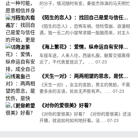
的分子，情况随时有变，秦俊杰饰演的马天明忙
得不亦乐.....
07-23
《陌生的恋人》：找回自己是爱与信任的开始，更是一切的源头
《陌生的恋人》，恐怖车祸、惊险雪崩、浪漫相
遇，独一无二的小提琴求婚一股脑而来，对主人
公的无比.....
07-23
《海上繁花》：爱情，纵命运自有安排，成全自己的终是自己
车接车送，人来人往，西装礼服，觥筹交错离得
近了，不代表爱就近了。 .....
07-23
《天生一对》：两两相望的思念，是忧伤，是快乐，更是希望
《天生一对》，女主的变脸，男主的笑脸，不需
要多余的言语，处处无声胜有声。 .....
07-23
《对你的爱很美》好看？
《对你的爱很美》好看？ 《对你的爱很美》还没
开播，就说如何如何地好看。没.....
07-23