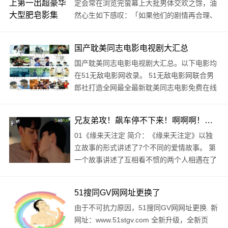
定会常在浏览完萤幕上大批男体交欢之馀，油
然心生如下感叹：「如果他们的剧情再合理、
再紧凑一点，演员的演技和肢体再自然一些，
该有多好？」 然当我一口气看完六集由Jet
国产耽美同志电影电视剧大汇总
Set公司钜资拍摄，2004年出品的《Wet..
国产耽美同志电影电视剧大汇总。以下电影均
在51无敌电影网收录。 51无敌电影网联合男
郎社打造全网最全最新耽美同志电影免费在线
观看网站。 观看方式在文末，在线免费看 ..
兄友弟攻！飙车停不下来！啊啊啊！这集太好看！
01《缘来天注定 简介：《缘来天注定》以独
立故事的形式讲述了7个不同的爱情故事。 第
一个故事讲述了互相看不惯的两个人相遇在了
泰拳社团，学弟不喜欢学长的命令，但是学长
却偷偷喜欢上了学弟！全程都需..
51搜同GV网网址更换了
由于不可抗力原因，51搜同GV网网址更换. 新
网址：www.51stgv.com 全新升级，全新页