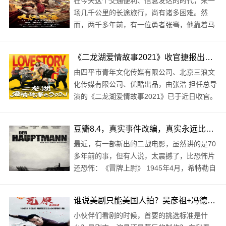
在今天这个交通便利、信息发达的时代，来一
场几千公里的长途旅行，尚有诸多困难。然
而，两千多年前，有一位勇者张骞，他靠着马
匹、骆驼和自己的双腿，勇往直前，踏出了一
条伟大的路。“张骞通西域于是西北国始通于
《二龙湖爱情故事2021》收官捷报出炉 女主徐子涵演技炸裂上演甜虐戏码
汉矣，然张骞凿空其后使往者皆称博望侯”。
由四平市青年文化传媒有限公司、北京三浪文
正如司..
化传媒有限公司、优酷出品，由张浩 担任总导
演的《二龙湖爱情故事2021》已于近日收官。
该剧是由张浩、徐子涵 、李野 、李超龙、张
涛、于海、郑胖 等主演..
豆瓣8.4，真实事件改编，真实永远比恐怖片更让人毛骨悚然…
最近，有一部新出的二战电影，虽然讲的是70
多年前的事，但有人说，太震撼了，比恐怖片
还恐怖：《冒牌上尉》 1945年4月，希特勒自
杀前两周。 德国节节败退，盟军马上就要打到
柏林，战场上尸横遍野，血肉横飞...德国人心
谁说美剧只能美国人拍？吴彦祖+冯德伦拍给你看
知肚明，纳粹..
小伙伴们看剧的时候，首要的挑选标准是什