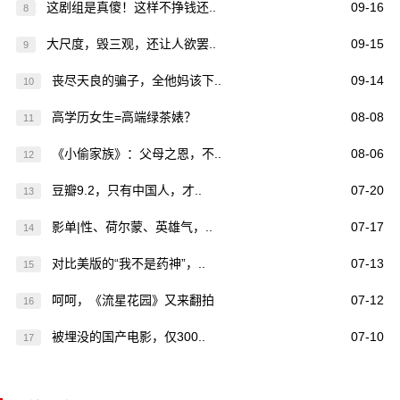
这剧组是真傻！这样不挣钱还..
09-16
8
大尺度，毁三观，还让人欲罢..
09-15
9
丧尽天良的骗子，全他妈该下..
09-14
10
高学历女生=高端绿茶婊？
08-08
11
《小偷家族》：父母之恩，不..
08-06
12
豆瓣9.2，只有中国人，才..
07-20
13
影单|性、荷尔蒙、英雄气，..
07-17
14
对比美版的“我不是药神”，..
07-13
15
呵呵，《流星花园》又来翻拍
07-12
16
被埋没的国产电影，仅300..
07-10
17