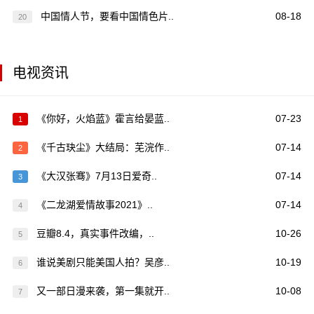
中国情人节，要看中国情色片..
08-18
20
电视资讯
《你好，火焰蓝》霍言给晏蓝..
07-23
1
《千古玦尘》大结局：芜浣作..
07-14
2
《大汉张骞》7月13日爱奇..
07-14
3
《二龙湖爱情故事2021》..
07-14
4
豆瓣8.4，真实事件改编，..
10-26
5
谁说美剧只能美国人拍？吴彦..
10-19
6
又一部日漫来袭，第一集就开..
10-08
7