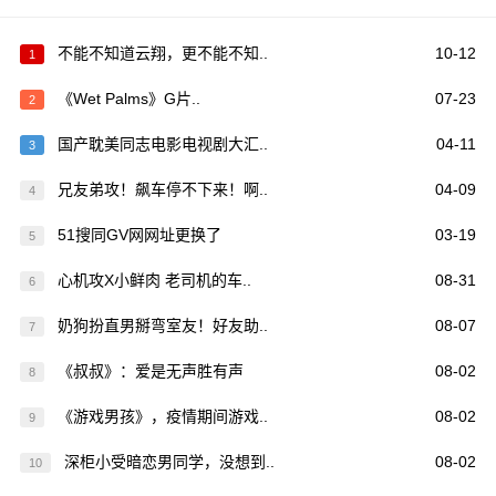
不能不知道云翔，更不能不知..
10-12
1
《Wet Palms》G片..
07-23
2
国产耽美同志电影电视剧大汇..
04-11
3
兄友弟攻！飙车停不下来！啊..
04-09
4
51搜同GV网网址更换了
03-19
5
心机攻X小鲜肉 老司机的车..
08-31
6
奶狗扮直男掰弯室友！好友助..
08-07
7
《叔叔》：爱是无声胜有声
08-02
8
《游戏男孩》，疫情期间游戏..
08-02
9
深柜小受暗恋男同学，没想到..
08-02
10