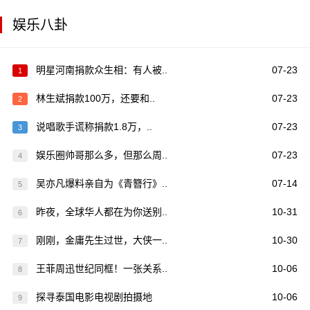
娱乐八卦
明星河南捐款众生相：有人被..
07-23
1
林生斌捐款100万，还要和..
07-23
2
说唱歌手谎称捐款1.8万，..
07-23
3
娱乐圈帅哥那么多，但那么周..
07-23
4
吴亦凡爆料亲自为《青簪行》..
07-14
5
昨夜，全球华人都在为你送别..
10-31
6
刚刚，金庸先生过世，大侠一..
10-30
7
王菲周迅世纪同框！一张关系..
10-06
8
探寻泰国电影电视剧拍摄地
10-06
9