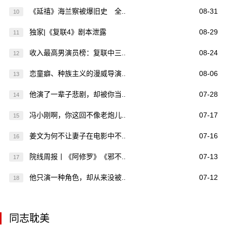
《延禧》海兰察被爆旧史 全..
08-31
10
独家|《复联4》剧本泄露
08-29
11
收入最高男演员榜：复联中三..
08-24
12
恋童癖、种族主义的漫威导演..
08-06
13
他演了一辈子悲剧，却被你当..
07-28
14
冯小刚啊，你这回不像老炮儿..
07-17
15
姜文为何不让妻子在电影中不..
07-16
16
院线周报丨《阿修罗》《邪不..
07-13
17
他只演一种角色，却从来没被..
07-12
18
同志耽美