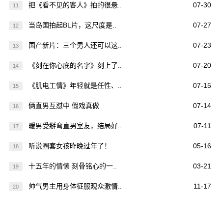
把《看不见的客人》拍的很悬..
07-30
11
当岛国拍起BL片，这尺度是..
07-27
12
国产新片：三个男人还可以这..
07-23
13
《刻在你心底的名字》刻上了..
07-20
14
《肌电工情》年轻就是任性、..
07-15
15
俩直男互怼中 假戏真做
07-14
16
暖男受掰弯直男室友，结局好..
07-11
17
听说圈套女孩昨晚过年了！
05-16
18
十五年的情愫 刻骨铭心的一..
03-21
19
帅气男主用身体征服观众激情..
11-17
20