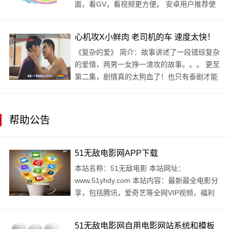
面，看GV，看视频更方便。 安卓用户推荐使
用我们的搜同APP哦！老规矩请将网址复制到
谷歌chrome浏览器，苹..
心机攻X小鲜肉 老司机的车 速度太快！
《复杂的爱》 简介：故事讲述了一段错综复杂
的爱情，两男一女挣一渣攻的故事。。。 更至
第二集，剧情真的太狗血了！也只有泰剧才能
拍出来！…… 接上集：男三发现女..
帮助公告
51无敌电影网APP下载
本站名称：51无敌电影 本站网址：
www.51yhdy.com 本站内容：最新最全电影分
享，包括腾讯，爱奇艺等全网VIP视频，福利
电影，美女写真等 进站方式： 1.APP追剧：
APP安卓下载地址 ..
51无敌电影网自用电影网站系统和模板