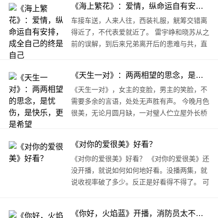
《海上繁花》：爱情，纵命运自有安排，成全自己的终是自己
车接车送，人来人往，西装礼服，觥筹交错离
得近了，不代表爱就近了。 雷宇峥和晓苏从之
前的误解，到后来兄弟离开后的患难与共，直
到今天好不容易成为一对恋人。 ..
《天生一对》：两两相望的思念，是忧伤，是快乐，更是希望
《天生一对》，女主的变脸，男主的笑脸，不
需要多余的言语，处处无声胜有声。 今晚月色
很美，无论月圆月缺，一对璧人伫立屋外长桥
上，共赏这天地绝色，胸中情愫暗自涌动，不
由自主伸出的手臂，..
《对你的爱很美》好看？
《对你的爱很美》好看？ 《对你的爱很美》还
没开播，就说如何如何地好看。没播两集，就
说收视率破了多少。反正是好看得不得了。 可
是我从开播的第一天起，看到昨天就实在没有
兴趣看下去了。用现在的一个“行话”说，弃..
《你好，火焰蓝》开播，消防员太不容易了，要救火，要救人