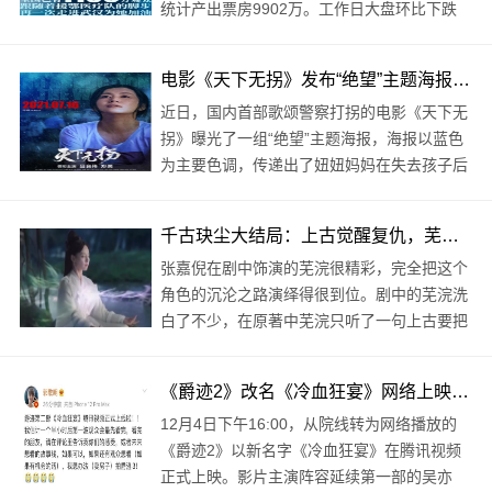
统计产出票房9902万。工作日大盘环比下跌
48%，周一全国单日票房报收9900余万。截至
发稿时，7月市场累计票房升至12.68亿，
电影《天下无拐》发布“绝望”主题海报 失孤父母再度引人关注
2021年度票房报收28..
近日，国内首部歌颂警察打拐的电影《天下无
拐》曝光了一组“绝望”主题海报，海报以蓝色
为主要色调，传递出了妞妞妈妈在失去孩子后
极度悲伤的情绪，令人很是动容。据悉，电影
《天下无拐》由张鑫导演执导，吕良伟、郑昊
千古玦尘大结局：上古觉醒复仇，芜浣凄惨满头白发，暮光化作石像
领衔主演，何政军、舒耀瑄、王婉娟、赫子
张嘉倪在剧中饰演的芜浣很精彩，完全把这个
铭、..
角色的沉沦之路演绎得很到位。剧中的芜浣洗
白了不少，在原著中芜浣只听了一句上古要把
她送走，结果就能知道灭世大阵的阵眼，还能
直接杀害月弥一队的人。原著中月弥和芜浣根
《爵迹2》改名《冷血狂宴》网络上映，首映六小时收获3亿元
本没有任何交集，她都要杀了上神嫁祸天启。
12月4日下午16:00，从院线转为网络播放的
..
《爵迹2》以新名字《冷血狂宴》在腾讯视频
正式上映。影片主演阵容延续第一部的吴亦