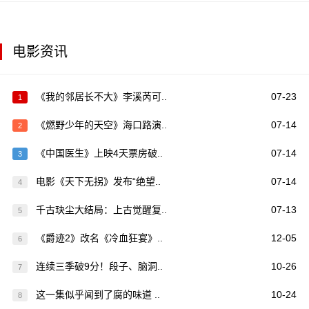
电影资讯
《我的邻居长不大》李溪芮可..
07-23
1
《燃野少年的天空》海口路演..
07-14
2
《中国医生》上映4天票房破..
07-14
3
电影《天下无拐》发布“绝望..
07-14
4
千古玦尘大结局：上古觉醒复..
07-13
5
《爵迹2》改名《冷血狂宴》..
12-05
6
连续三季破9分！段子、脑洞..
10-26
7
这一集似乎闻到了腐的味道 ..
10-24
8