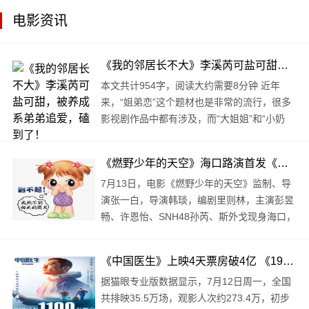
电影资讯
《我的邻居长不大》李溪芮可盐可甜，被养成系弟弟追爱，磕到了！
本文共计954字，阅读大约需要8分钟 近年
来，“姐弟恋”这个题材也是非常的流行，很多
影视剧作品中都有涉及，而“大姐姐”和“小奶
狗”的这种设定也是非常讨喜。 ..
《燃野少年的天空》海口路演首发《致未来的我》MV 回忆拉满燃野少年重聚椰城
7月13日，电影《燃野少年的天空》监制、导
演张一白，导演韩琰，编剧里则林，主演彭昱
畅、许恩怡、SNH48孙芮、斯外戈现身海口，
开启“超快乐夏日歌舞会”海口站路演，与现场
观众一同热舞，分享幕后拍摄的有趣故事。观
《中国医生》上映4天票房破4亿 《1921》单日票房首次失守千万线
影现场气氛热烈，许多观众笑中带泪，这..
据猫眼专业版数据显示，7月12日周一，全国
共排映35.5万场，观影人次约273.4万，初步