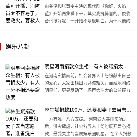
由龚俊和张慧雯主演的现代剧《你好，火焰
蓝》开始两集看下来，其实我挺惊喜的。俊俊
台词挺好呢！一开始不是很明白，为什么他的
语速一直都是慢的，语气一直都是冷静的，霍
言和晏蓝，两个人的语气和语速都是这样的状
态。 ..
娱乐八卦
明星河南捐款众生相：有人被骂捐太少，有人一分不捐还要蹭热度
在河南灾情面前，社会各界人士纷纷献出自己
的爱心，大家出钱出力共渡难关，而娱乐圈的
明星们，更是发动了一场声势浩大的公益接力
赛。 张庭林瑞阳夫妇为河南灾区捐款500万，
王思聪也是500万，黄子韬捐款300万后，又..
林生斌捐款100万，还要和妻子去当志愿者，准备洗白吗？
一方有难，八方支援。 河南受大暴雨影响之
后，洪灾肆虐，社会各界人士纷纷展开爱心捐
款，最受关注的当属娱乐圈明星。 在个人捐款