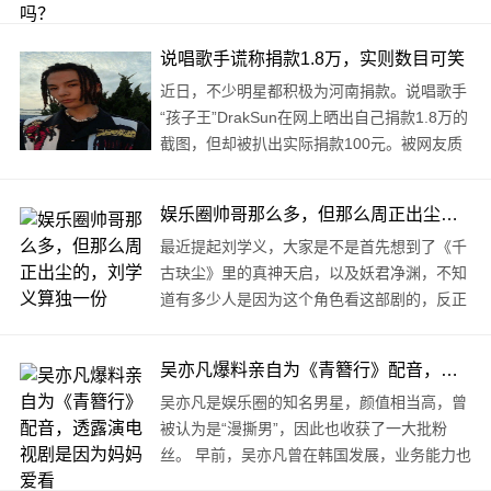
中，娱乐圈明星的捐款占了绝大多数，捐款较
多的如张庭，捐款500..
说唱歌手谎称捐款1.8万，实则数目可笑
近日，不少明星都积极为河南捐款。说唱歌手
“孩子王”DrakSun在网上晒出自己捐款1.8万的
截图，但却被扒出实际捐款100元。被网友质
疑后，孩子王还在粉丝群称自己P图P少了，还
想P成18万。孩子王诈捐事件引发不少网友热
娱乐圈帅哥那么多，但那么周正出尘的，刘学义算独一份
议，孩子王也删掉了微博，并..
最近提起刘学义，大家是不是首先想到了《千
古玦尘》里的真神天启，以及妖君净渊，不知
道有多少人是因为这个角色看这部剧的，反正
我是。 能把深紫、烟熏妆、奶奶灰整那么清丽
脱俗的，也就他独一份了。 ..
吴亦凡爆料亲自为《青簪行》配音，透露演电视剧是因为妈妈爱看
吴亦凡是娱乐圈的知名男星，颜值相当高，曾
被认为是“漫撕男”，因此也收获了一大批粉
丝。 早前，吴亦凡曾在韩国发展，业务能力也
是蛮强的。之后，吴亦凡回国发..