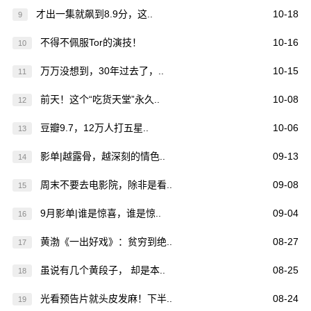
才出一集就飙到8.9分，这..
10-18
9
不得不佩服Tor的演技！
10-16
10
万万没想到，30年过去了，..
10-15
11
前天！这个“吃货天堂”永久..
10-08
12
豆瓣9.7，12万人打五星..
10-06
13
影单|越露骨，越深刻的情色..
09-13
14
周末不要去电影院，除非是看..
09-08
15
9月影单|谁是惊喜，谁是惊..
09-04
16
黄渤《一出好戏》：贫穷到绝..
08-27
17
虽说有几个黄段子， 却是本..
08-25
18
光看预告片就头皮发麻！下半..
08-24
19