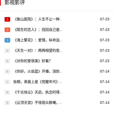
影视影评
《衡山医院》：人生不止一种..
07-23
1
《陌生的恋人》：找回自己是..
07-23
2
《海上繁花》：爱情，纵命运..
07-23
3
《天生一对》：两两相望的思..
07-23
4
《对你的爱很美》好看？
07-23
5
《你好，火焰蓝》开播，消防..
07-14
6
张桐，表面上是《觉醒年代》..
07-14
7
《千古玦尘》天启，执念时得..
07-14
8
《云顶天宫》不怪观众群嘲，..
07-14
9