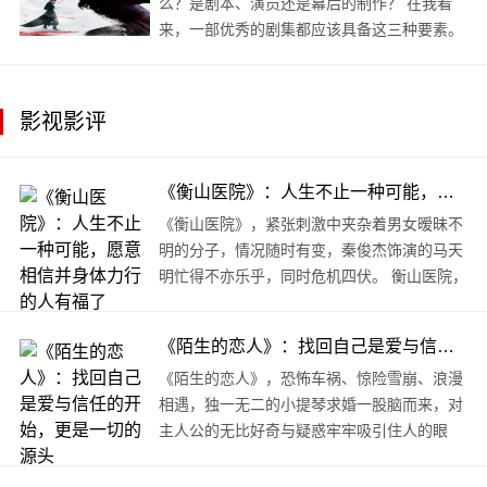
么？是剧本、演员还是幕后的制作？ 在我看
来，一部优秀的剧集都应该具备这三种要素。
但有时候其中某种要素尤为突出之时，又会给
观众带来无以伦比的吸引力。 比如改编自著名
小说的作品、或者那些知名制作团队的代表
影视影评
作，或者..
《衡山医院》：人生不止一种可能，愿意相信并身体力行的人有福了
《衡山医院》，紧张刺激中夹杂着男女暧昧不
明的分子，情况随时有变，秦俊杰饰演的马天
明忙得不亦乐乎，同时危机四伏。 衡山医院，
不为人知的某个地方，可能就住着一个个神秘
人物，正在进行着无..
《陌生的恋人》：找回自己是爱与信任的开始，更是一切的源头
《陌生的恋人》，恐怖车祸、惊险雪崩、浪漫
相遇，独一无二的小提琴求婚一股脑而来，对
主人公的无比好奇与疑惑牢牢吸引住人的眼
球。 一场意外导致的关系陌生，原本众人眼中
的一对金童玉女霍佑泽..