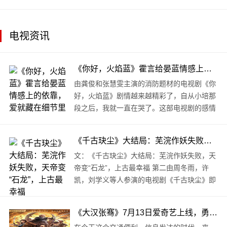
凡、陈学冬、陈伟霆、郭采洁、林允等明星，
同时易烊千玺全新加盟。据AI财经社统计，仅
上映六小时，该部影片播放次数已突破26..
电视资讯
《你好，火焰蓝》霍言给晏蓝情感上的依靠，爱就藏在细节里
由龚俊和张慧雯主演的消防题材的电视剧《你
好，火焰蓝》剧情越来越精彩了，自从小培那
段之后，我就一直在哭了。这部电视剧的感情
真的特别的丰富，它不仅仅是一个小甜剧。它
是有内核可以去探讨的，这是我非常欣慰的一
《千古玦尘》大结局：芜浣作妖失败，天帝变“石龙”，上古最幸福
点。 其实..
文：《千古玦尘》大结局：芜浣作妖失败，天
帝变“石龙”，上古最幸福 第二由周冬雨，许
凯，刘学义等人参演的电视剧《千古玦尘》即
将迎来大结局，这部剧口碑两极分化很明显，
喜欢的观众希望一次就看完，不喜欢的观众一
《大汉张骞》7月13日爱奇艺上线，勇士张骞带你在荒漠中踏出通天大道
集不到..