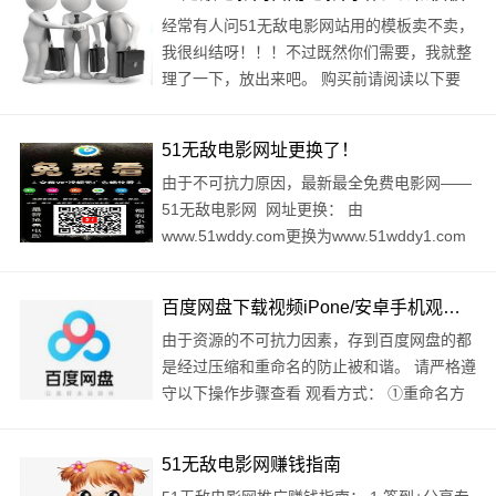
经常有人问51无敌电影网站用的模板卖不卖，
我很纠结呀！！！不过既然你们需要，我就整
理了一下，放出来吧。 购买前请阅读以下要
点： 1.购买文件包含一个电影网cms系统（一
直在更新）+一个主题模板（包括电影模板..
51无敌电影网址更换了！
由于不可抗力原因，最新最全免费电影网——
51无敌电影网 网址更换： 由
www.51wddy.com更换为www.51wddy1.com
老规矩：复制以下网址在非腾讯系浏览器中打
开哦！ ..
百度网盘下载视频iPone/安卓手机观看方式
由于资源的不可抗力因素，存到百度网盘的都
是经过压缩和重命名的防止被和谐。 请严格遵
守以下操作步骤查看 观看方式： ①重命名方
式添加.zip ②解压 ③解压出来的文件再次重
命名方式添加.mp4 即可观看 不懂的请看以下
51无敌电影网赚钱指南
示..